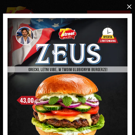
MENU / ZAMÓW ONLINE
REZERWACJA ON-LINE
RABATY
PROMOCJE
FRANCZYZA
KONTAKT
Wybierz restaurację
Wybierz restaurację
Zapytanie do Centrali firmy