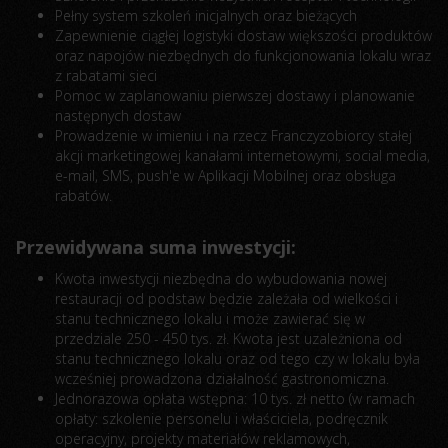
Pełny system szkoleń inicjalnych oraz bieżących
Zapewnienie ciągłej logistyki dostaw większości produktów
oraz napojów niezbędnych do funkcjonowania lokalu wraz
z rabatami sieci
Pomoc w zaplanowaniu pierwszej dostawy i planowanie
następnych dostaw
Prowadzenie w imieniu i na rzecz Franczyzobiorcy stałej
akcji marketingowej kanałami internetowymi, social media,
e-mail, SMS, push'e w Aplikacji Mobilnej oraz obsługa
rabatów.
Przewidywana suma inwestycji:
Kwota inwestycji niezbędna do wybudowania nowej
restauracji od podstaw będzie zależała od wielkości i
stanu technicznego lokalu i może zawierać się w
przedziale 250 - 450 tys. zł. Kwota jest uzależniona od
stanu technicznego lokalu oraz od tego czy w lokalu była
wcześniej prowadzona działalność gastronomiczna.
Jednorazowa opłata wstępna: 10 tys. zł netto (w ramach
opłaty: szkolenie personelu i właściciela, podręcznik
operacyjny, projekty materiałów reklamowych,