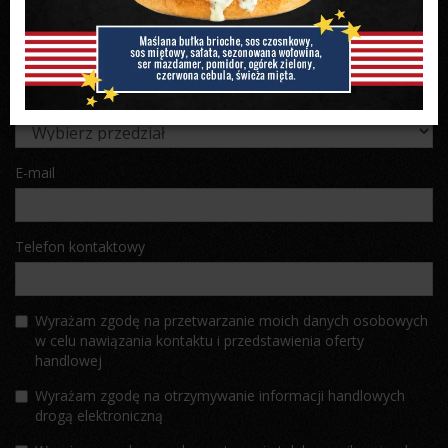
Miasto
Posiadane środki własne
E-mail
Telefon kontaktowy
Wyrażam zgodę na przetwarzanie moich danych osobowych
w celu nawiązania kontaktu i przedstawienia oferty
handlowej
Wyrażam zgodę na otrzymywanie informacji handlowych
drogą elektroniczną