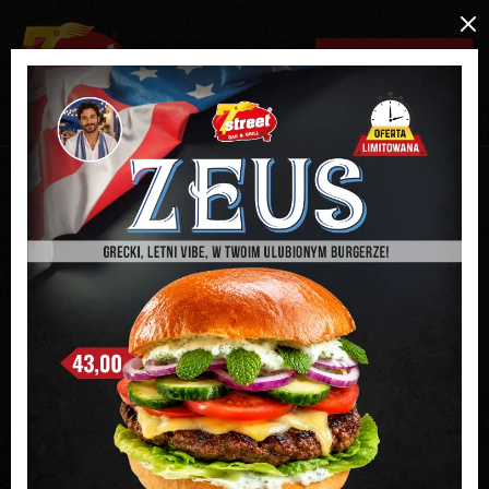
MENU / ZAMÓW ONLINE
REZERWACJA ON-LINE
RABATY
PROMOCJE
FRANCZYZA
FRANCZYZA
Myślisz o Franczyzie w gastronomii? Chciałbyś prowadzić własną
restaurację?
Nasz pomysł jest właśnie dla Ciebie! Nie musisz mieć
doświadczenia!
Imię i nazwisko