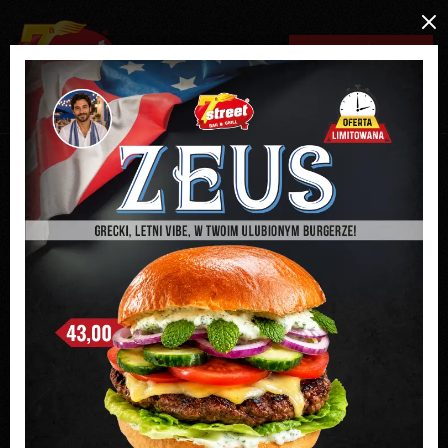
MENU / ZAMÓW ONLINE
REZERWACJA ON-LINE
RABATY
PROMOCJE
FRANCZYZA
Godziny pracy naszych lokali
w długi weekend majowy
27.04.2018
Sprawdź godziny pracy naszych lokali w długi weekend majowy.
Godziny
Miasto
Data
otwarcia
7 Street