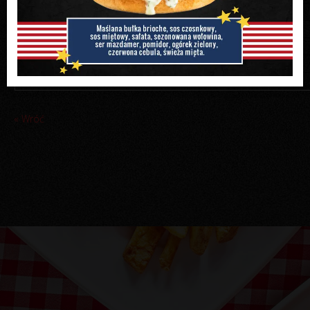
7 Street Warszawa Gocław
11:00-22:00
7 Street Warszawa Mokotów
12:00-22:00
7 Street Warszawa Wawer
14:00-22:00
7 Street Żyrardów
zamknięte
7 Street Wola
12:00-22:00
« Wróć