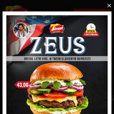
MENU / ZAMÓW ONLINE
REZERWACJA ON-LINE
RABATY
PROMOCJE
FRANCZYZA
Godziny otwarcia lokali w
dniu 15.08.2019 r.
14.08.2019
Godziny otwarcia lokali w dniu 15.08.2019 r.
Miasto
Godziny otwarcia 15
7 Street Elbląg
13:00-21:00
7 Street Poznań
13:00-20:00