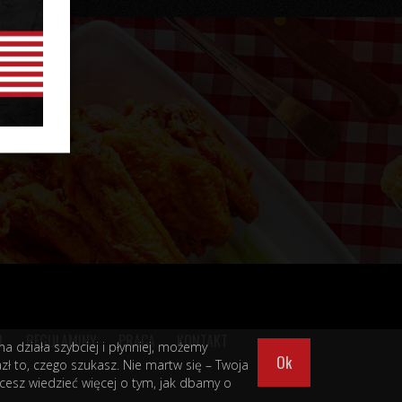
L
REGULAMINY
PRACA
KONTAKT
a działa szybciej i płynniej, możemy
Ok
ł to, czego szukasz. Nie martw się – Twoja
hcesz wiedzieć więcej o tym, jak dbamy o