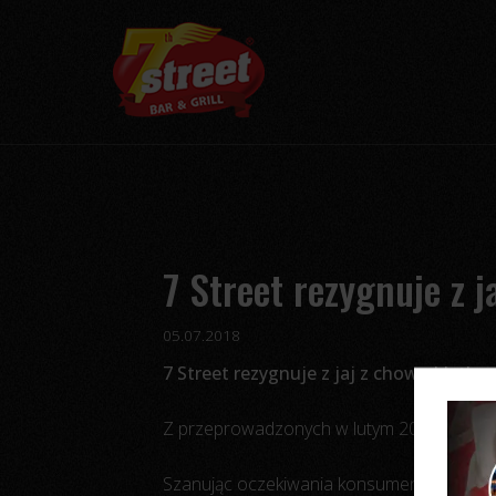
7 Street rezygnuje z 
05.07.2018
7 Street rezygnuje z jaj z chowu klatk
Z przeprowadzonych w lutym 2018 roku bada
Szanując oczekiwania konsumentów podjęliś