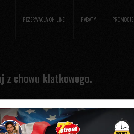
REZERWACJA ON-LINE
RABATY
PROMOCJE
jaj z chowu klatkowego.
owego.
ń instytutu IBRIS wynika, że: 82,4 proc. Polaków jest przeciw
my decyzję, że w sieci 7 Street – Bar & Grill nie będziemy uży