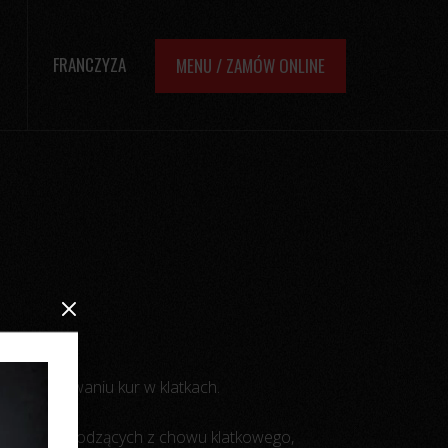
FRANCZYZA
MENU / ZAMÓW ONLINE
nych hodowaniu kur w klatkach.
wali jaj pochodzących z chowu klatkowego,