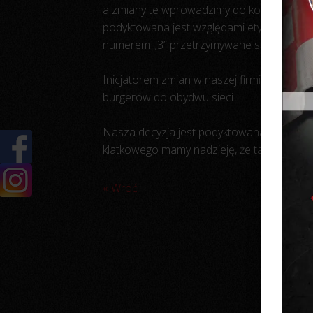
a zmiany te wprowadzimy do końca 2019 rok
podyktowana jest względami etycznymi i c
numerem „3” przetrzymywane są w ciasnych
Inicjatorem zmian w naszej firmie była or
burgerów do obydwu sieci.
Nasza decyzja jest podyktowana chęcią po
klatkowego mamy nadzieję, że także inne f
« Wróć