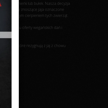
dnikiem panierki lub bułek. Nasza decyzja
duktów. Kury znoszące jaja oznaczone
iepotrzebnym cierpieniem tych zwierząt.
wprowadzeniu oferty wegańskich dań i
a firm, które rezygnują z jaj z chowu