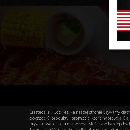
O NAS
PROMOCJE
AKTUALNOŚCI
Ciasteczka - Cookies Na naszej stronie używamy ciaste
pokazać Ci produkty i promocje, które naprawdę Cię z
prywatność jest dla nas ważna. Możesz w każdej chwili
Twoje dane? Sprawdź nasz Regulamin korzystania z s