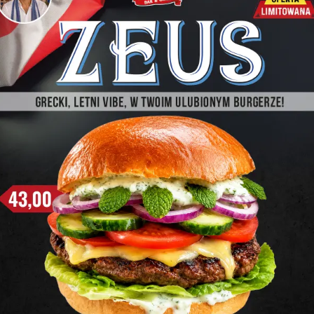
u. Dotyczy to jaj w każdej postaci, również tych będących skła
hęcią zapewnienia klientom możliwości wyboru najlepszych pro
 klatkach i hodowane w sposób przemysłowy, co wiąże się z n
ganizacja „Otwarte Klatki”, która wcześniej pomagała nam przy 
prawy warunków życia zwierząt hodowlanych. Dołączając do gron
irmy pójdą za naszym przykładem.